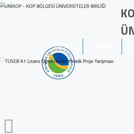
KO
ÜN
ANASAYFA
HAKKIMIZDA
YÖ