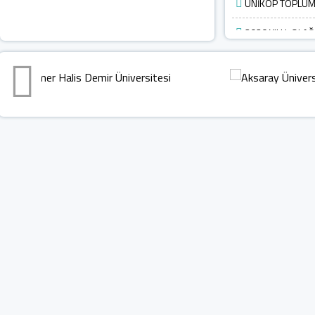
UNİKOP TOPLUMS
2026 YILI I. O
TOPLANTISI GERÇE
Bölgesel Ar-Ge İş 
Gerçekleştirdi
MINDBRICKS WOR
UNİKOP Eylem Plan
UNİKOP Eylem Pla
2025 YILI UNİKO
GERÇEKLEŞTİRİLDİ
UNİKOP 1. Bölgese
ikinci toplantısını g
KOP Bölgesi Üniv
İşgal Kararına Karş